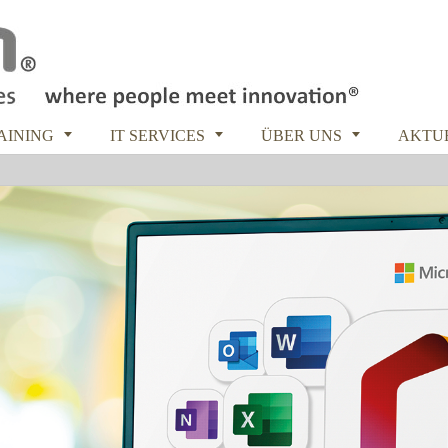



RAINING
IT SERVICES
ÜBER UNS
AKTU