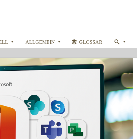



ELL
ALLGEMEIN

GLOSSAR
