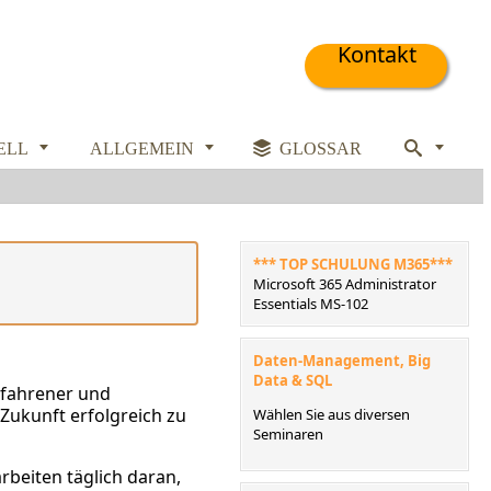
Kontakt



ELL
ALLGEMEIN

GLOSSAR

*** TOP SCHULUNG M365***
Microsoft 365 Administrator
Essentials MS-102
Daten-Management, Big
Data & SQL
erfahrener und
 Zukunft erfolgreich zu
Wählen Sie aus diversen
Seminaren
arbeiten täglich daran,