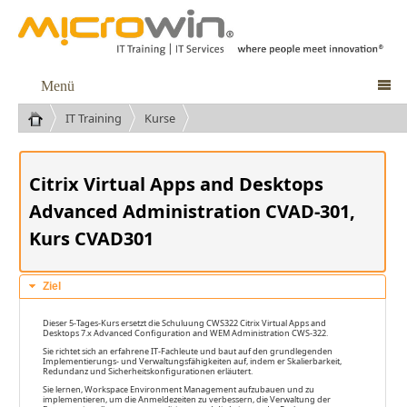
Menü

IT Training
Kurse
Citrix Virtual Apps and Desktops
Advanced Administration CVAD-301,
Kurs CVAD301
Ziel
Dieser 5-Tages-Kurs ersetzt die Schuluung CWS322 Citrix Virtual Apps and
Desktops 7.x Advanced Configuration and WEM Administration CWS-322.
Sie richtet sich an erfahrene IT-Fachleute und baut auf den grundlegenden
Implementierungs- und Verwaltungsfähigkeiten auf, indem er Skalierbarkeit,
Redundanz und Sicherheitskonfigurationen erläutert.
Sie lernen, Workspace Environment Management aufzubauen und zu
implementieren, um die Anmeldezeiten zu verbessern, die Verwaltung der