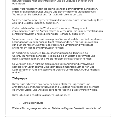
Benutzereinstellungen zu zentralisieren und die Leistung der Rechner zu
optimieren.
Dieser Kurs richtet erweitert die grundlegenden administrativen Fähigkeiten,
indem er Skalierbarkeit, Redundanz und Sicherheitskonfigurationen sowie
Techniken zur Fehlerbehebung für häufige Probleme vorstellt.
Sie lernen, wie Sie App-Layer erstellen und kombinieren, um die Verwaltung Ihrer
App- und Desktop-Images zu optimieren.
Zudem erfahren Sie, wie Sie Workspace Environment Management
implementieren, um die Anmeldezeiten zu verbessern, die Benutzereinstellungen
zentral zu verwalten und die Leistung der Rechner zu optimieren.
Sie verlassen diesen Kurs mit einem guten Verständnis dafür, wie Sie komplexere
Lösungen wie Umgebungen mit mehreren Standorten mit Konfigurationen
rund um StoreFront, Delivery Controllers, App Layering und Workspace
Environment Management verwalten können.
Im Abschnitt zu Advanced Troubleshooting lernen Sie Techniken zur
Untersuchung vieler gängiger Probleme, die den Zustand der Umgebung
beeinträchtigen können, und wie Sie Probleme effektiver lösen können.
Sie verlassen diesen Kurs mit einem guten Verständnis für die Verwaltung
komplexerer Lösungen wie Umgebungen mit mehreren Standorten und
Konfigurationen rund um StoreFront, Delivery Controllers, Cloud Connectors
und HDX.
Zielgruppe
Dieser Kurs richtet sich an erfahrene Administratoren, Ingenieure und
Architekten, die mit Citrix Virtual Apps and Desktops 7.x arbeiten (on-premises
oder Citrix Cloud) und Ihre Skills auf das Professional-Level erweitern wollen.
Diese Schulung gehört zu folgendem Bildungsweg:
Citrix Bildungsweg
Weitere Bildungswege entnehmen Sie bitte im Register "Weiterführende Kurse".