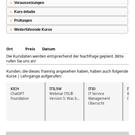
Voraussetzungen
Kurs-Inhalte
Prüfungen
Weiterführende Kurse
Ort
Preis
Datum
Die Kursdaten werden entsprechend der Nachfrage geplant. Bitte
rufen Sie uns an!
Kunden, die dieses Training angesehen haben, haben auch folgende
Kurse | Lehrgänge aufgerufen:
KICH
ITIL5W
ITIO
ITL
ChatGPT 
Webinar ITIL® 
IT Service 
Bund
Foundation
Version 5: Was b...
Management 
IT F
Übersicht