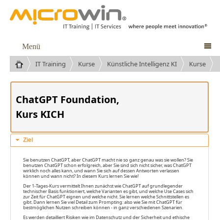
Menü

IT Training
Kurse
Künstliche Intelligenz KI
Kurse
ChatGPT Foundation,
Kurs KICH
Ziel
Sie benutzen ChatGPT, aber ChatGPT macht nie so ganz genau was sie wollen? Sie
benutzen ChatGPT schon erfolgreich, aber Sie sind sich nicht sicher, was ChatGPT
wirklich noch alles kann, und wann Sie sich auf dessen Antworten verlassen
können und wann nicht? In diesem Kurs lernen Sie wie!
Der 1-Tages-Kurs vermittelt Ihnen zunächst wie ChatGPT auf grundlegender
technischer Basis funktioniert, welche Varianten es gibt, und welche Use Cases sich
zur Zeit für ChatGPT eignen und welche nicht. Sie lernen welche Schnittstellen es
gibt. Dann lernen Sie viel Detail zum Prompting: also wie Sie mit ChatGPT für
bestmöglichen Nutzen schreiben können - in ganz verschiedenen Szenarien.
Es werden detailliert Risiken wie im Datenschutz und der Sicherheit und ethische