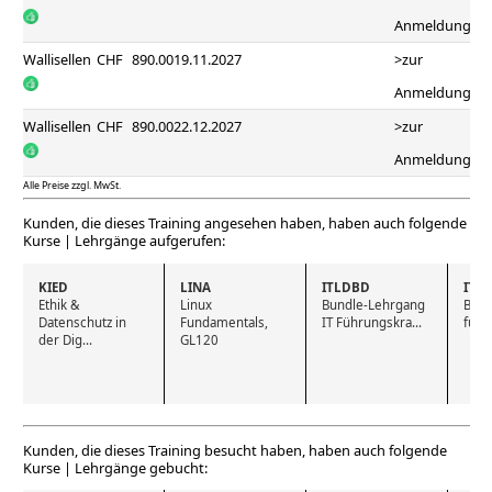
Anmeldung
Wallisellen
CHF
890.00
19.11.2027
>zur
Anmeldung
Wallisellen
CHF
890.00
22.12.2027
>zur
Anmeldung
Alle Preise zzgl. MwSt.
Kunden, die dieses Training angesehen haben, haben auch folgende
Kurse | Lehrgänge aufgerufen:
KIED
LINA
ITLDBD
ITN
Ethik & 
Linux 
Bundle-Lehrgang 
Bund
Datenschutz in 
Fundamentals, 
IT Führungskra...
für 
der Dig...
GL120
Kunden, die dieses Training besucht haben, haben auch folgende
Kurse | Lehrgänge gebucht: