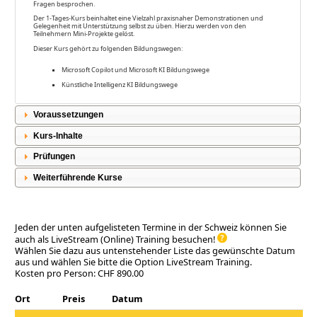
Fragen besprochen.
Der 1-Tages-Kurs beinhaltet eine Vielzahl praxisnaher Demonstrationen und
Gelegenheit mit Unterstützung selbst zu üben. Hierzu werden von den
Teilnehmern Mini-Projekte gelöst.
Dieser Kurs gehört zu folgenden Bildungswegen:
Microsoft Copilot und Microsoft KI Bildungswege
Künstliche Intelligenz KI Bildungswege
Voraussetzungen
Kurs-Inhalte
Prüfungen
Weiterführende Kurse
Jeden der unten aufgelisteten Termine in der Schweiz können Sie
auch als LiveStream (Online) Training besuchen!
Wählen Sie dazu aus untenstehender Liste das gewünschte Datum
aus und wählen Sie bitte die Option LiveStream Training.
Kosten pro Person: CHF 890.00
Ort
Preis
Datum