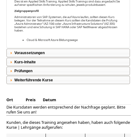
Dies ist ein Applied Skills Training. Applied Skills Trainings sind dazu angedacht Sie
auf einer spezifischen Anforderung zu schulen, jeweils produktbasiert.
Zielgruppenprofil
Administratoren von SAP-Systemen, die auf Azure laufen, sollten diesen Kurs
belegen. Vor der Teilnahme an diesem Kurs sollten die Kandidaten die Prüfung
„Azure Administrator“ (AZ-104) oder „Azure Infrastructure Solutions“ (AZ-305)
bestehen und eine Schulung in SAP HANA oder SAP NetWeaver abgeschlossen
haben.
Cloud & Microsoft Azure Bildungswege
Voraussetzungen
Kurs-Inhalte
Prüfungen
Weiterführende Kurse
Ort
Preis
Datum
Die Kursdaten werden entsprechend der Nachfrage geplant. Bitte
rufen Sie uns an!
Kunden, die dieses Training angesehen haben, haben auch folgende
Kurse | Lehrgänge aufgerufen: