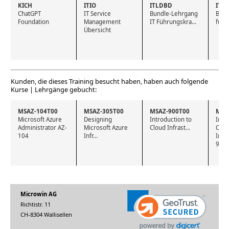
KICH
ITIO
ITLDBD
ITN
ChatGPT 
IT Service 
Bundle-Lehrgang 
Bund
Foundation
Management 
IT Führungskra...
für 
Übersicht
Kunden, die dieses Training besucht haben, haben auch folgende
Kurse | Lehrgänge gebucht:
MSAZ-104T00
MSAZ-305T00
MSAZ-900T00
MSA
Microsoft Azure 
Designing 
Introduction to  
Intro
Administrator AZ-
Microsoft Azure 
Cloud Infrast...
Cloud
104
Infr...
Infr
900
Microwin AG
Richtistr. 11
CH-8304 Wallisellen