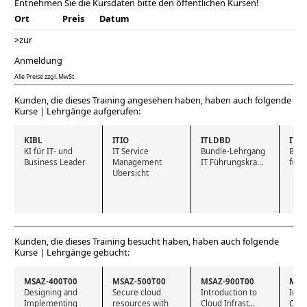
Entnehmen Sie die Kursdaten bitte den öffentlichen Kursen!
Ort
Preis
Datum
>zur
Anmeldung
Alle Preise zzgl. MwSt.
Kunden, die dieses Training angesehen haben, haben auch folgende
Kurse | Lehrgänge aufgerufen:
KIBL
ITIO
ITLDBD
ITN
KI für IT- und 
IT Service 
Bundle-Lehrgang 
Bund
Business Leader
Management 
IT Führungskra...
für 
Übersicht
Kunden, die dieses Training besucht haben, haben auch folgende
Kurse | Lehrgänge gebucht:
MSAZ-400T00
MSAZ-500T00
MSAZ-900T00
MSA
Designing and 
Secure cloud 
Introduction to  
Intro
Implementing 
resources with 
Cloud Infrast...
Cloud