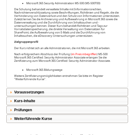
Microsoft 365 Security Administration MS-500 (MS-500T00)
Die Schulung behandelt verwaltete Inhalte mit Informationsrechten,
Nachrichtenverschlüsselung sowie Beschriftungen, Richtlinien und Regeln, die die
Verhinderung von Datenverlust und den Schutz von Informationen unterstützen.
Zuletzt lernen Sie die Archivierung und Aufbewahrung in Microsoft 365 sowie die
Datenverwaltung und die Durchführung von Inhaltssuchen und -
untersuchungen kennen. Dieser Kurs behandelt Richtlinien und Tags zur
Vorratsdatenspeicherung, die direkte Verwaltung von Datensätzen für
SharePoint, die Aufbewahrung von E-Mails und die Durchführung von
Inhaltssuchen, die eDiscovery-Untersuchungen unterstützen.
Zielgruppenprofil
Der Kurs richtet sich an alle Administratoren, die mit Microsoft 365 arbeiten.
Nach erfolgreichem Abschluss der Prüfung (
im Preis inbegriffen
) MS-500
Microsoft 365 Certified: Security Administrator Associate erlangen Sie die
Zertifizierung zum Microsoft 365 Certified: Security Administrator Associate.
Microsoft 365 Bildungswege
Weitere Zertifizierungsmöglichkeiten entnehmen Sie bitte im Register
"Weiterführende Kurse".
Voraussetzungen
Kurs-Inhalte
Prüfungen
Weiterführende Kurse