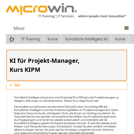
Menü

IT Training
Kurse
Künstliche Intelligenz KI
Kurse
KI für Projekt-Manager,
Kurs KIPM
Ziel
Künstliche Intelligenz birgt enormes Potenzial Ihre Effizienz als Projektmanager zu
steigern, teils sogar zu revolutionieren. Dieser Kurs zeigt Ihnen wie.
Sie erhalten zunächst eine strukturierte Übersicht über Grundbegriffe der
Künstlichen Intelligenz und die Anwendungsfelder im Projektmanagement. Dann
folgt eine Taxonomie der wichtigsten Tools, die Ihnen zur Verfügung stehen. Im
Hauptteil des Kurses werden verschiedene Kernfelder des Projektmanagements
durchgegangen und Sie lernen jeweils systematisch und interaktiv wie Sie
Künstliche Intelligenz gewinnbringend einsetzen können. Es werden jeweils auch
Risiken und Herausforderungen mit bedacht. Anstatt Sie aber einfach mit diesen
alleine zu lassen, lernen Sie auch wie Sie mit diesen umgehen können. Ethische
und datenschutzrechtliche Fragen werden ebenfalls behandelt.