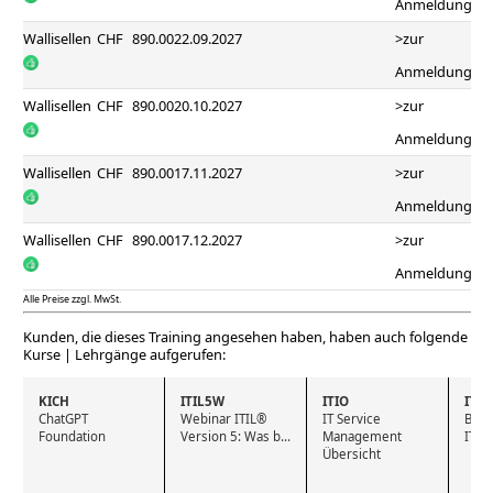
Anmeldung
Wallisellen
CHF
890.00
22.09.2027
>zur
Anmeldung
Wallisellen
CHF
890.00
20.10.2027
>zur
Anmeldung
Wallisellen
CHF
890.00
17.11.2027
>zur
Anmeldung
Wallisellen
CHF
890.00
17.12.2027
>zur
Anmeldung
Alle Preise zzgl. MwSt.
Kunden, die dieses Training angesehen haben, haben auch folgende
Kurse | Lehrgänge aufgerufen:
KICH
ITIL5W
ITIO
ITL
ChatGPT 
Webinar ITIL® 
IT Service 
Bund
Foundation
Version 5: Was b...
Management 
IT F
Übersicht