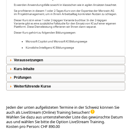
Es werden Anwendungsfälle sowohl in klassischen wie in agilen Ansätzen beachtet.
Sie profitieren in diesem 1 oder 2-Tages-Kurs von der Expertise der Microwin AG
im Projektmanagement, um in Ihrem Arbeitsalltag konkreten Nutzen zu schlagen.
Dieser Kurs ist in einer 1 oder 2-tägigen Variante buchbar. In der 2-tägigen
Variante gibt es eine zusätzliche Fallstudie für den Einsatz von KI auf einer eigenen
Plattform. Diese Dienstleistung offerieren wir Ihnen dann separat.
Dieser Kurs gehört zu folgenden Bildungswegen:
Microsoft Copilot und Microsoft KI Bildungswege
Künstliche Intelligenz KI Bildungswege
Voraussetzungen
Kurs-Inhalte
Prüfungen
Weiterführende Kurse
Jeden der unten aufgelisteten Termine in der Schweiz können Sie
auch als LiveStream (Online) Training besuchen!
Wählen Sie dazu aus untenstehender Liste das gewünschte Datum
aus und wählen Sie bitte die Option LiveStream Training.
Kosten pro Person: CHF 890.00