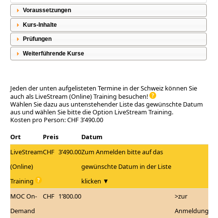
Voraussetzungen
Kurs-Inhalte
Prüfungen
Weiterführende Kurse
Jeden der unten aufgelisteten Termine in der Schweiz können Sie
auch als LiveStream (Online) Training besuchen!
Wählen Sie dazu aus untenstehender Liste das gewünschte Datum
aus und wählen Sie bitte die Option LiveStream Training.
Kosten pro Person: CHF 3’490.00
Ort
Preis
Datum
LiveStream
CHF
3’490.00
Zum Anmelden bitte auf das
(Online)
gewünschte Datum in der Liste
Training
klicken ▼
MOC On-
CHF
1’800.00
>zur
Demand
Anmeldung