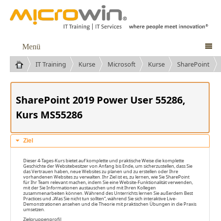
Menü

IT Training
Kurse
Microsoft
Kurse
SharePoint
SharePoint 2019 Power User 55286,
Kurs MS55286
Ziel
Dieser 4-Tages-Kurs bietet auf komplette und praktische Weise die komplette
Geschichte der Websitebesitzer von Anfang bis Ende, um sicherzustellen, dass Sie
das Vertrauen haben, neue Websites zu planen und zu erstellen oder Ihre
vorhandenen Websites zu verwalten. Ihr Ziel ist es, zu lernen, wie Sie SharePoint
für Ihr Team relevant machen, indem Sie eine Website-Funktionalität verwenden,
mit der Sie Informationen austauschen und mit Ihren Kollegen
zusammenarbeiten können. Während des Unterrichts lernen Sie außerdem Best
Practices und „Was Sie nicht tun sollten“, während Sie sich interaktive Live-
Demonstrationen ansehen und die Theorie mit praktischen Übungen in die Praxis
umsetzen.
Zielgruppenprofil