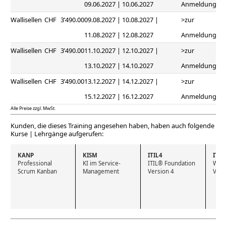
09.06.2027 | 10.06.2027
Anmeldung
Wallisellen
CHF
3’490.00
09.08.2027 | 10.08.2027 |
>zur
11.08.2027 | 12.08.2027
Anmeldung
Wallisellen
CHF
3’490.00
11.10.2027 | 12.10.2027 |
>zur
13.10.2027 | 14.10.2027
Anmeldung
Wallisellen
CHF
3’490.00
13.12.2027 | 14.12.2027 |
>zur
15.12.2027 | 16.12.2027
Anmeldung
Alle Preise zzgl. MwSt.
Kunden, die dieses Training angesehen haben, haben auch folgende
Kurse | Lehrgänge aufgerufen:
KANP
KISM
ITIL4
ITI
Professional 
KI im Service-
ITIL® Foundation 
Webi
Scrum Kanban
Management
Version 4
Vers