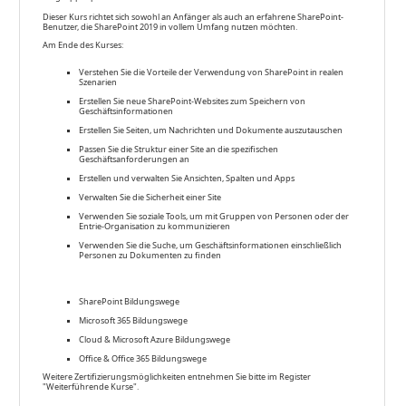
Dieser Kurs richtet sich sowohl an Anfänger als auch an erfahrene SharePoint-
Benutzer, die SharePoint 2019 in vollem Umfang nutzen möchten.
Am Ende des Kurses:
Verstehen Sie die Vorteile der Verwendung von SharePoint in realen
Szenarien
Erstellen Sie neue SharePoint-Websites zum Speichern von
Geschäftsinformationen
Erstellen Sie Seiten, um Nachrichten und Dokumente auszutauschen
Passen Sie die Struktur einer Site an die spezifischen
Geschäftsanforderungen an
Erstellen und verwalten Sie Ansichten, Spalten und Apps
Verwalten Sie die Sicherheit einer Site
Verwenden Sie soziale Tools, um mit Gruppen von Personen oder der
Entrie-Organisation zu kommunizieren
Verwenden Sie die Suche, um Geschäftsinformationen einschließlich
Personen zu Dokumenten zu finden
SharePoint Bildungswege
Microsoft 365 Bildungswege
Cloud & Microsoft Azure Bildungswege
Office & Office 365 Bildungswege
Weitere Zertifizierungsmöglichkeiten entnehmen Sie bitte im Register
"Weiterführende Kurse".