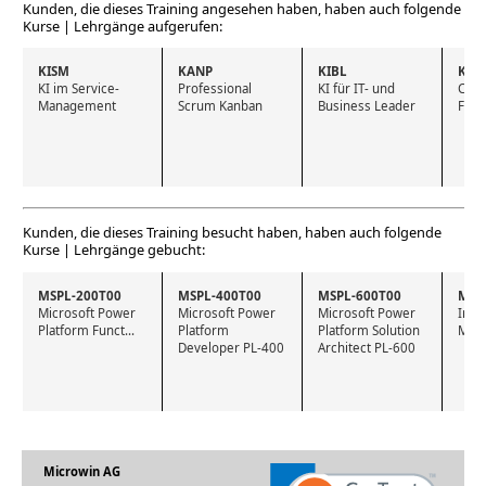
Kunden, die dieses Training angesehen haben, haben auch folgende
Kurse | Lehrgänge aufgerufen:
KISM
KANP
KIBL
KIC
KI im Service-
Professional 
KI für IT- und 
Chat
Management
Scrum Kanban
Business Leader
Foun
Kunden, die dieses Training besucht haben, haben auch folgende
Kurse | Lehrgänge gebucht:
MSPL-200T00
MSPL-400T00
MSPL-600T00
MSP
Microsoft Power 
Microsoft Power 
Microsoft Power 
Intro
Platform Funct...
Platform 
Platform Solution 
Micr
Developer PL-400
Architect PL-600
Microwin AG