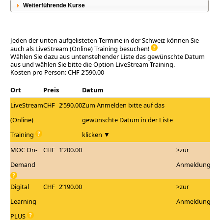
Weiterführende Kurse
Jeden der unten aufgelisteten Termine in der Schweiz können Sie
auch als LiveStream (Online) Training besuchen!
Wählen Sie dazu aus untenstehender Liste das gewünschte Datum
aus und wählen Sie bitte die Option LiveStream Training.
Kosten pro Person: CHF 2’590.00
Ort
Preis
Datum
LiveStream
CHF
2’590.00
Zum Anmelden bitte auf das
(Online)
gewünschte Datum in der Liste
Training
klicken ▼
MOC On-
CHF
1’200.00
>zur
Demand
Anmeldung
Digital
CHF
2’190.00
>zur
Learning
Anmeldung
PLUS