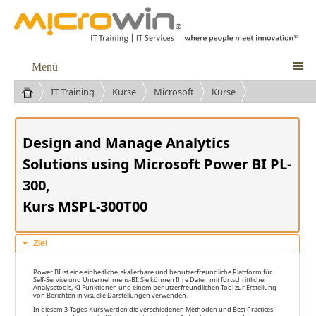
Menü

IT Training
Kurse
Microsoft
Kurse
Power Platform | Dynamics 365
Design and Manage Analytics
Solutions using Microsoft Power BI PL-
300,
Kurs MSPL-300T00
Ziel
Power BI ist eine einheitliche, skalierbare und benutzerfreundliche Plattform für
Self-Service und Unternehmens-BI. Sie können Ihre Daten mit fortschrittlichen
Analysetools, KI Funktionen und einem benutzerfreundlichen Tool zur Erstellung
von Berichten in visuelle Darstellungen verwenden.
In diesem 3-Tages-Kurs werden die verschiedenen Methoden und Best Practices