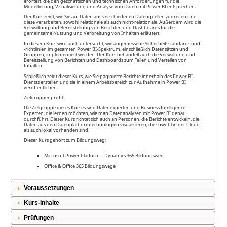
erörtert, die den geschäftlichen und technischen Anforderungen für die
Modellierung, Visualisierung und Analyse von Daten mit Power BI entsprechen.
Der Kurs zeigt, wie Sie auf Daten aus verschiedenen Datenquellen zugreifen und
diese verarbeiten, sowohl relationale als auch nicht-relationale. Außerdem wird die
Verwaltung und Bereitstellung von Berichten und Dashboards für die
gemeinsame Nutzung und Verbreitung von Inhalten erläutert.
In diesem Kurs wird auch untersucht, wie angemessene Sicherheitsstandards und
-richtlinien im gesamten Power BI-Spektrum, einschließlich Datensätzen und
Gruppen, implementiert werden. Der Kurs behandelt auch die Verwaltung und
Bereitstellung von Berichten und Dashboards zum Teilen und Verteilen von
Inhalten.
Schließlich zeigt dieser Kurs, wie Sie paginierte Berichte innerhalb des Power BI-
Diensts erstellen und sie in einem Arbeitsbereich zur Aufnahme in Power BI
veröffentlichen.
Zielgruppenprofil
Die Zielgruppe dieses Kurses sind Datenexperten und Business Intelligence-
Experten, die lernen möchten, wie man Datenanalysen mit Power BI genau
durchführt. Dieser Kurs richtet sich auch an Personen, die Berichte entwickeln, die
Daten aus den Datenplattformtechnologien visualisieren, die sowohl in der Cloud
als auch lokal vorhanden sind.
Dieser Kurs gehört zum Bildungsweg:
Microsoft Power Platform | Dynamics 365 Bildungsweg
Office & Office 365 Bildungswege
Voraussetzungen
Kurs-Inhalte
Prüfungen