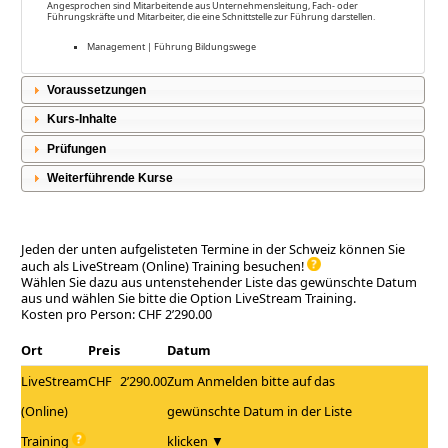
Angesprochen sind Mitarbeitende aus Unternehmensleitung, Fach- oder
Führungskräfte und Mitarbeiter, die eine Schnittstelle zur Führung darstellen.
Management | Führung Bildungswege
Voraussetzungen
Kurs-Inhalte
Prüfungen
Weiterführende Kurse
Jeden der unten aufgelisteten Termine in der Schweiz können Sie
auch als LiveStream (Online) Training besuchen!
Wählen Sie dazu aus untenstehender Liste das gewünschte Datum
aus und wählen Sie bitte die Option LiveStream Training.
Kosten pro Person: CHF 2’290.00
Ort
Preis
Datum
LiveStream
CHF
2’290.00
Zum Anmelden bitte auf das
(Online)
gewünschte Datum in der Liste
Training
klicken ▼