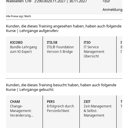
Wallisellen
CHF
2’290.00
29.11.2027 | 30.11.2027
>zur
Anmeldung
Alle Preise zzgl. MwSt.
Kunden, die dieses Training angesehen haben, haben auch folgende
Kurse | Lehrgänge aufgerufen:
KICOBD
ITIL5B
ITIO
ITL
Bundle-Lehrgang 
ITIL® Foundation 
IT Service 
Bund
zum KI-Expert
Version 5 Bridge
Management 
IT F
Übersicht
Kunden, die dieses Training besucht haben, haben auch folgende
Kurse | Lehrgänge gebucht:
CHAM
PERS
ZEIT
TEA
Change-
Erfolgreich durch 
Zeit-Management 
Team
Management: 
Persönlichkeit
& Selbst-
Veränderung...
Management