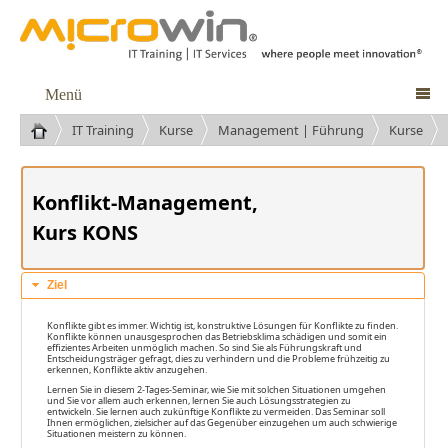
Menü

IT Training
Kurse
Management | Führung
Kurse
Konflikt-Management,
Kurs KONS
Ziel
Konflikte gibt es immer. Wichtig ist, konstruktive Lösungen für Konflikte zu finden.
Konflikte können unausgesprochen das Betriebsklima schädigen und somit ein
effizientes Arbeiten unmöglich machen. So sind Sie als Führungskraft und
Entscheidungsträger gefragt, dies zu verhindern und die Probleme frühzeitig zu
erkennen, Konflikte aktiv anzugehen.
Lernen Sie in diesem 2-Tages-Seminar, wie Sie mit solchen Situationen umgehen
und Sie vor allem auch erkennen, lernen Sie auch Lösungsstrategien zu
entwickeln. Sie lernen auch zukünftige Konflikte zu vermeiden. Das Seminar soll
Ihnen ermöglichen, zielsicher auf das Gegenüber einzugehen um auch schwierige
Situationen meistern zu können.