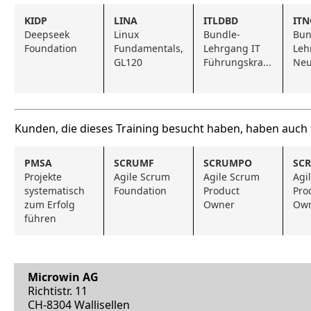
KIDP
LINA
ITLDBD
IT
Deepseek 
Linux 
Bundle-
Bun
Foundation
Fundamentals, 
Lehrgang IT 
Leh
GL120
Führungskra...
Neu
Kunden, die dieses Training besucht haben, haben auch
PMSA
SCRUMF
SCRUMPO
SC
Projekte 
Agile Scrum 
Agile Scrum 
Agi
systematisch 
Foundation
Product 
Prod
zum Erfolg 
Owner
Own
führen
Microwin AG
Richtistr. 11
CH-8304 Wallisellen