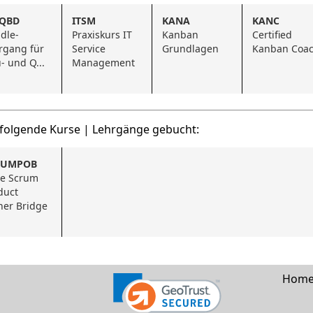
NQBD
ITSM
KANA
KANC
dle-
Praxiskurs IT 
Kanban 
Certified 
rgang für 
Service 
Grundlagen
Kanban Coa
- und Q...
Management
 folgende Kurse | Lehrgänge gebucht:
RUMPOB
le Scrum 
uct 
er Bridge
Hom