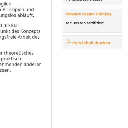
agilen
m-Prinzipien und
VMware Veeam Omnissa
ungslos abläuft.
Mit uns top zertifiziert
 die klar
lpunkt des Konzepts
ngsfreie Arbeit des
Kurs-Inhalt drucken
ur theoretisches
 praktisch
lnehmenden anderer
ssen.