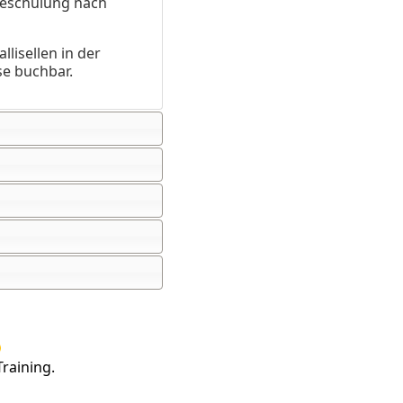
geschulung nach
lisellen in der
se buchbar.
raining.