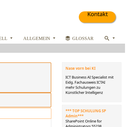
Kontakt



ELL
ALLGEMEIN

GLOSSAR

Nase vorn bei KI
ICT Business AI Specialist mit
Eidg. Fachausweis ICTAI
mehr Schulungen zu
Künstlicher Intelligenz
*** TOP SCHULUNG SP
Admin***
SharePoint Online for
Administrators 55238