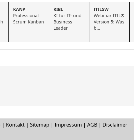
KANP
KIBL
ITIL5W
KI
Professional 
KI für IT- und 
Webinar ITIL® 
Bu
ch
Scrum Kanban
Business 
Version 5: Was 
Le
Leader
b...
KI
e
|
Kontakt
|
Sitemap
|
Impressum
|
AGB
|
Disclaimer