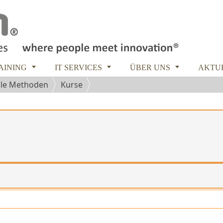



RAINING
IT SERVICES
ÜBER UNS
AKTU
ile Methoden
Kurse