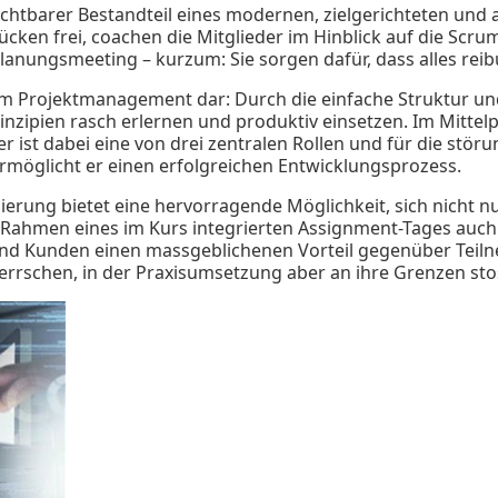
ichtbarer Bestandteil eines modernen, zielgerichteten und 
ken frei, coachen die Mitglieder im Hinblick auf die Scru
anungsmeeting – kurzum: Sie sorgen dafür, dass alles reib
 im Projektmanagement dar: Durch die einfache Struktur und
rinzipien rasch erlernen und produktiv einsetzen. Im Mitte
 ist dabei eine von drei zentralen Rollen und für die störu
ermöglicht er einen erfolgreichen Entwicklungsprozess.
ierung bietet eine hervorragende Möglichkeit, sich nicht n
Rahmen eines im Kurs integrierten Assignment-Tages auch
d Kunden einen massgeblichenen Vorteil gegenüber Tei
herrschen, in der Praxisumsetzung aber an ihre Grenzen sto