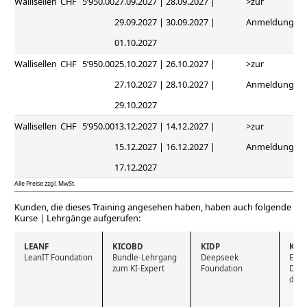
Wallisellen
CHF
5’950.00
27.09.2027 | 28.09.2027 |
>zur
29.09.2027 | 30.09.2027 |
Anmeldung
01.10.2027
Wallisellen
CHF
5’950.00
25.10.2027 | 26.10.2027 |
>zur
27.10.2027 | 28.10.2027 |
Anmeldung
29.10.2027
Wallisellen
CHF
5’950.00
13.12.2027 | 14.12.2027 |
>zur
15.12.2027 | 16.12.2027 |
Anmeldung
17.12.2027
Alle Preise zzgl. MwSt.
Kunden, die dieses Training angesehen haben, haben auch folgende
Kurse | Lehrgänge aufgerufen:
LEANF
KICOBD
KIDP
KIE
LeanIT Foundation
Bundle-Lehrgang 
Deepseek 
Ethik
zum KI-Expert
Foundation
Date
der D