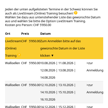
Jeden der unten aufgelisteten Termine in der Schweiz können Sie
auch als LiveStream (Online) Training besuchen!
Wählen Sie dazu aus untenstehender Liste das gewünschte Datum
aus und wählen Sie bitte die Option LiveStream Training.
Kosten pro Person: CHF 5’950.00
Ort
Preis
Datum
LiveStream
CHF
5’950.00
Zum Anmelden bitte auf das
(Online)
gewünschte Datum in der Liste
Training
klicken ▼
Wallisellen
CHF
5’950.00
10.08.2026 | 11.08.2026 |
>zur
12.08.2026 | 13.08.2026 |
Anmeldung
14.08.2026
Wallisellen
CHF
5’950.00
12.10.2026 | 13.10.2026 |
>zur
14.10.2026 | 15.10.2026 |
Anmeldung
16.10.2026
Wallisellen
CHF
5’950.00
14.12.2026 | 15.12.2026 |
>zur