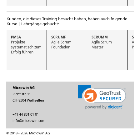
Kunden, die dieses Training besucht haben, haben auch folgende
Kurse | Lehrgänge gebucht:
PMSA
SCRUMF
SCRUMM
SCR
Projekte 
Agile Scrum 
Agile Scrum 
Agil
systematisch zum 
Foundation
Master
Prod
Erfolg führen
Microwin AG
Richtistr. 11
CH-8304 Wallisellen
+41 44 831 01 01
info@microwin.com
© 2018 - 2026 Microwin AG