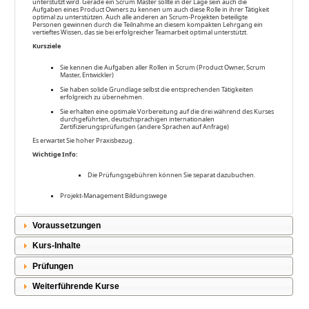
unterstützt wird. Gerade ein Scrum Master sollte in der Lage sein auch die
Aufgaben eines Product Owners zu kennen um auch diese Rolle in ihrer Tätigkeit
optimal zu unterstützen. Auch alle anderen an Scrum-Projekten beteiligte
Personen gewinnen durch die Teilnahme an diesem kompakten Lehrgang ein
vertieftes Wissen, das sie bei erfolgreicher Teamarbeit optimal unterstützt.
Kursziele
Sie kennen die Aufgaben aller Rollen in Scrum (Product Owner, Scrum
Master, Entwickler)
Sie haben solide Grundlage selbst die entsprechenden Tätigkeiten
erfolgreich zu übernehmen.
Sie erhalten eine optimale Vorbereitung auf die drei während des Kurses
durchgeführten, deutschsprachigen internationalen
Zertifizierungsprüfungen (andere Sprachen auf Anfrage)
Es erwartet Sie hoher Praxisbezug.
Wichtige Info:
Die Prüfungsgebühren können Sie separat dazubuchen.
Projekt-Management Bildungswege
Voraussetzungen
Kurs-Inhalte
Prüfungen
Weiterführende Kurse