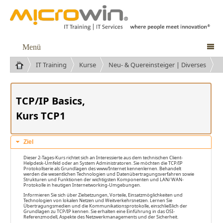
Menü

IT Training
Kurse
Neu- & Quereinsteiger | Diverses
Kurse
TCP/IP Basics,
Kurs TCP1
Ziel
Dieser 2-Tages-Kurs richtet sich an Interessierte aus dem technischen Client-
Helpdesk-Umfeld oder an System Administratoren. Sie möchten die TCP/IP
Protokollserie als Grundlagen des www/Internet kennenlernen. Behandelt
werden die wesentlichen Technologien und Datenübertragungsverfahren sowie
Strukturen und Funktionen der wichtigsten Komponenten und LAN/ WAN-
Protokolle in heutigen Internetworking-Umgebungen.
Informieren Sie sich über Zielsetzungen, Vorteile, Einsatzmöglichkeiten und
Technologien von lokalen Netzen und Weitverkehrsnetzen. Lernen Sie
Übertragungsmedien und die Kommunikationsprotokolle, einschließlich der
Grundlagen zu TCP/IP kennen. Sie erhalten eine Einführung in das OSI-
Referenzmodell, Aspekte des Netzwerkmanagements und der Sicherheit.