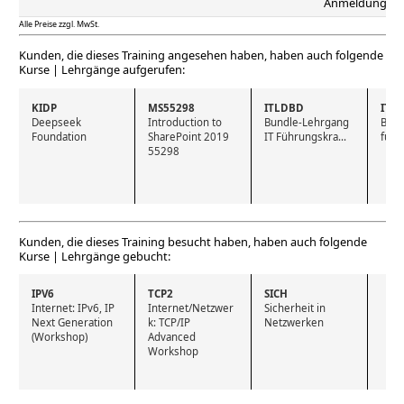
Anmeldung
Alle Preise zzgl. MwSt.
Kunden, die dieses Training angesehen haben, haben auch folgende
Kurse | Lehrgänge aufgerufen:
KIDP
MS55298
ITLDBD
ITN
Deepseek 
Introduction to 
Bundle-Lehrgang 
Bund
Foundation
SharePoint 2019 
IT Führungskra...
für 
55298
Kunden, die dieses Training besucht haben, haben auch folgende
Kurse | Lehrgänge gebucht:
IPV6
TCP2
SICH
Internet: IPv6, IP 
Internet/Netzwer
Sicherheit in 
Next Generation 
k: TCP/IP 
Netzwerken
(Workshop)
Advanced 
Workshop