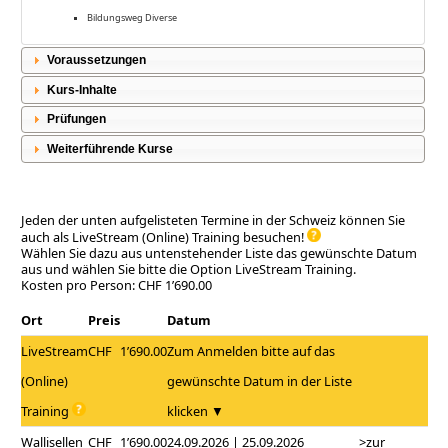
Bildungsweg Diverse
Voraussetzungen
Kurs-Inhalte
Prüfungen
Weiterführende Kurse
Jeden der unten aufgelisteten Termine in der Schweiz können Sie
auch als LiveStream (Online) Training besuchen!
Wählen Sie dazu aus untenstehender Liste das gewünschte Datum
aus und wählen Sie bitte die Option LiveStream Training.
Kosten pro Person: CHF 1’690.00
Ort
Preis
Datum
LiveStream
CHF
1’690.00
Zum Anmelden bitte auf das
(Online)
gewünschte Datum in der Liste
Training
klicken ▼
Wallisellen
CHF
1’690.00
24.09.2026 | 25.09.2026
>zur