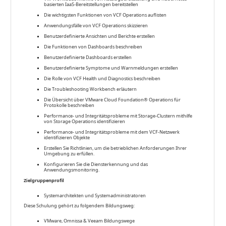
basierten IaaS-Bereitstellungen bereitstellen
Die wichtigsten Funktionen von VCF Operations auflisten
Anwendungsfälle von VCF Operations skizzieren
Benutzerdefinierte Ansichten und Berichte erstellen
Die Funktionen von Dashboards beschreiben
Benutzerdefinierte Dashboards erstellen
Benutzerdefinierte Symptome und Warnmeldungen erstellen
Die Rolle von VCF Health und Diagnostics beschreiben
Die Troubleshooting Workbench erläutern
Die Übersicht über VMware Cloud Foundation® Operations für
Protokolle beschreiben
Performance- und Integritätsprobleme mit Storage-Clustern mithilfe
von Storage Operations identifizieren
Performance- und Integritätsprobleme mit dem VCF-Netzwerk
identifizieren Objekte
Erstellen Sie Richtlinien, um die betrieblichen Anforderungen Ihrer
Umgebung zu erfüllen.
Konfigurieren Sie die Diensterkennung und das
Anwendungsmonitoring.
Zielgruppenprofil
Systemarchitekten und Systemadministratoren
Diese Schulung gehört zu folgendem Bildungsweg:
VMware, Omnissa & Veeam Bildungswege