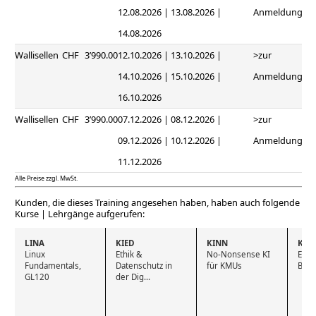
12.08.2026 | 13.08.2026 |
Anmeldung
14.08.2026
Wallisellen
CHF
3’990.00
12.10.2026 | 13.10.2026 |
>zur
14.10.2026 | 15.10.2026 |
Anmeldung
16.10.2026
Wallisellen
CHF
3’990.00
07.12.2026 | 08.12.2026 |
>zur
09.12.2026 | 10.12.2026 |
Anmeldung
11.12.2026
Alle Preise zzgl. MwSt.
Kunden, die dieses Training angesehen haben, haben auch folgende
Kurse | Lehrgänge aufgerufen:
LINA
KIED
KINN
KIO
Linux 
Ethik & 
No-Nonsense KI 
Einsa
Fundamentals, 
Datenschutz in 
für KMUs
Büro
GL120
der Dig...