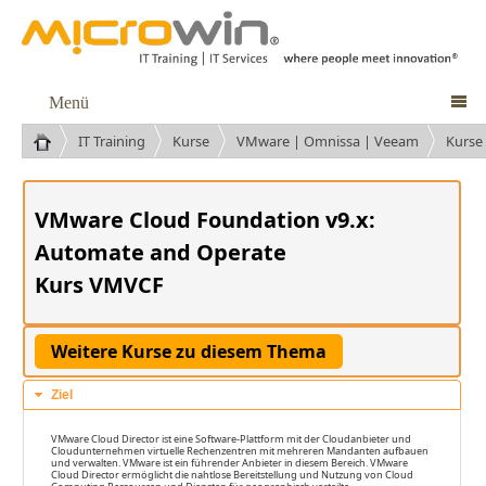
Menü

IT Training
Kurse
VMware | Omnissa | Veeam
Kurse
VMware Cloud Foundation v9.x:
Automate and Operate
Kurs VMVCF
Ziel
VMware Cloud Director ist eine Software-Plattform mit der Cloudanbieter und
Cloudunternehmen virtuelle Rechenzentren mit mehreren Mandanten aufbauen
und verwalten. VMware ist ein führender Anbieter in diesem Bereich. VMware
Cloud Director ermöglicht die nahtlose Bereitstellung und Nutzung von Cloud