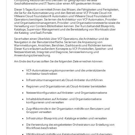
Computing Ressourcen und Diensten für geographisch verteilte
Geschäftsbereiche und IT Teams über einen API gesteuerten Ansatz.
Dieser 5-Tages-Kurs vermittelt Ihnen das Wissen, die Fähigkeiten und Fertigkeiten,
die Sie für die Automatisierung und den Betrieb einer VCF Private Cloud mit
VMware Cloud Foundation® Automation und VMware Cloud Foundation®
Operations benötigen. Sie lernen die Architektur von VCF Automation, Provider-
und Organisationsmanagement, Provider- und Organisationsnetzwerke sowie die
Verwaltung von Content-Bibliotheken kennen. Der Kurs behandelt Blueprints,
Kataloge, Supervisor-Management und die Bereitstellung von Workloads über
die Katalog- und IaaS-Portale.
Sie erhalten einen Überblick über VCF Operations, die Architektur und die
Navigation in der Benutzeroberfläche. Sie lernen die Anpassung von
Warnmeldungen, Ansichten, Berichten, Dashboards und Richtlinien kennen.
Dieser Kurs erläutert außerdem Konzepte zu VCF-Protokollen, Speicher- und
Netzwerkbetrieb, Integrität und Diagnose, Serviceerkennung und
Anwendungsüberwachung.
Am Ende des Kurses sollten Sie die folgenden Ziele erreichen können:
VCF-Automatisierungskomponenten und die unterstützende
Architektur beschreiben
Infrastrukturmanagement als Cloud-Anbieter durchführen
Regionen und Organisationen als Cloud-Anbieter bereitstellen
Netzwerkkonfiguration auf Anbieter- und Organisationsebene
Inhaltsbibliotheken auf Anbieter- und Organisationsebene
konfigurieren und verwalten
Zugriffskontrolle in der Organisation mithilfe von Benutzern und
Gruppen verwalten
Infrastruktur-Blueprints und -Kataloge erstellen und verwalten
Die Verwendung des eingebetteten Orchestrators zur Erstellung von
Workflows beschreiben
VM-Workloads mithilfe von Katalogbereitstellung und Kubernetes-