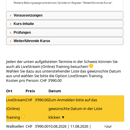
Weitere Bildungswege entnehmen Sie bitte im Register "Weiterführende Kurse".
Voraussetzungen
Kurs-Inhalte
Prüfungen
Weiterführende Kurse
Jeden der unten aufgelisteten Termine in der Schweiz können Sie
auch als LiveStream (Online) Training besuchen!
Wählen Sie dazu aus untenstehender Liste das gewünschte Datum
aus und wählen Sie bitte die Option LiveStream Training.
Kosten pro Person: CHF 3’990.00
Ort
Preis
Datum
LiveStream
CHF
3’990.00
Zum Anmelden bitte auf das
(Online)
gewünschte Datum in der Liste
Training
klicken ▼
Wallisellen
CHF
3’990.00
10.08.2026 | 11.08.2026 |
>zur