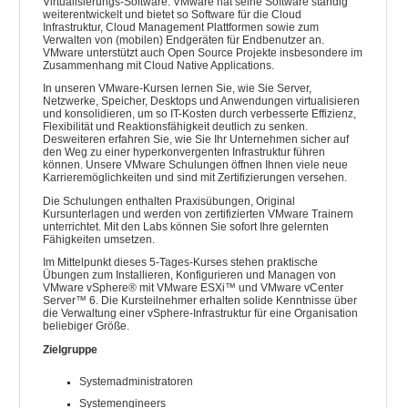
Virtualisierungs-Software. VMware hat seine Software ständig
weiterentwickelt und bietet so Software für die Cloud
Infrastruktur, Cloud Management Plattformen sowie zum
Verwalten von (mobilen) Endgeräten für Endbenutzer an.
VMware unterstützt auch Open Source Projekte insbesondere im
Zusammenhang mit Cloud Native Applications.
In unseren VMware-Kursen lernen Sie, wie Sie Server,
Netzwerke, Speicher, Desktops und Anwendungen virtualisieren
und konsolidieren, um so IT-Kosten durch verbesserte Effizienz,
Flexibilität und Reaktionsfähigkeit deutlich zu senken.
Desweiteren erfahren Sie, wie Sie Ihr Unternehmen sicher auf
den Weg zu einer hyperkonvergenten Infrastruktur führen
können. Unsere VMware Schulungen öffnen Ihnen viele neue
Karrieremöglichkeiten und sind mit Zertifizierungen versehen.
Die Schulungen enthalten Praxisübungen, Original
Kursunterlagen und werden von zertifizierten VMware Trainern
unterrichtet. Mit den Labs können Sie sofort Ihre gelernten
Fähigkeiten umsetzen.
Im Mittelpunkt dieses 5-Tages-Kurses stehen praktische
Übungen zum Installieren, Konfigurieren und Managen von
VMware vSphere® mit VMware ESXi™ und VMware vCenter
Server™ 6. Die Kursteilnehmer erhalten solide Kenntnisse über
die Verwaltung einer vSphere-Infrastruktur für eine Organisation
beliebiger Größe.
Zielgruppe
Systemadministratoren
Systemengineers