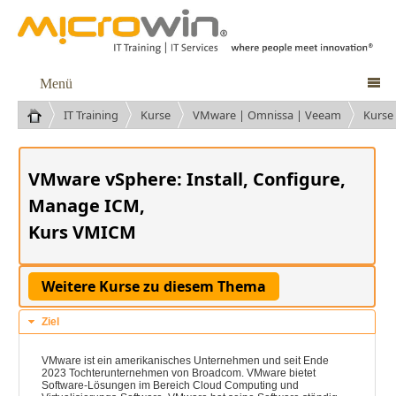
Menü

IT Training
Kurse
VMware | Omnissa | Veeam
Kurse
VMware vSphere: Install, Configure,
Manage ICM,
Kurs VMICM
Ziel
VMware ist ein amerikanisches Unternehmen und seit Ende
2023 Tochterunternehmen von Broadcom. VMware bietet
Software-Lösungen im Bereich Cloud Computing und