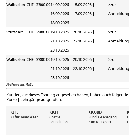
Wallisellen
CHF
3’800.00
14.09.2026 | 15.09.2026 |
>zur
16.09.2026 | 17.09.2026 |
Anmeldung
18.09.2026
Stuttgart
CHF
3’800.00
19.10.2026 | 20.10.2026 |
>zur
21.10.2026 | 22.10.2026 |
Anmeldung
23.10.2026
Wallisellen
CHF
3’800.00
19.10.2026 | 20.10.2026 |
>zur
21.10.2026 | 22.10.2026 |
Anmeldung
23.10.2026
Alle Preise zzgl. MwSt.
Kunden, die dieses Training angesehen haben, haben auch folgende
Kurse | Lehrgänge aufgerufen:
KITL
KICH
KICOBD
KID
KI für Teamleiter
ChatGPT 
Bundle-Lehrgang 
Deep
Foundation
zum KI-Expert
Foun