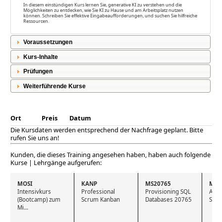
In diesem einstündigen Kurs lernen Sie, generative KI zu verstehen und die
Möglichkeiten zu entdecken, wie Sie KI zu Hause und am Arbeitsplatz nutzen
können. Schreiben Sie effektive Eingabeaufforderungen, und suchen Sie hilfreiche
Ressourcen.
Voraussetzungen
Kurs-Inhalte
Prüfungen
Weiterführende Kurse
Ort
Preis
Datum
Die Kursdaten werden entsprechend der Nachfrage geplant. Bitte
rufen Sie uns an!
Kunden, die dieses Training angesehen haben, haben auch folgende
Kurse | Lehrgänge aufgerufen:
MOSI
KANP
MS20765
MS2
Intensivkurs 
Professional 
Provisioning SQL 
Admi
(Bootcamp) zum 
Scrum Kanban
Databases 20765
SQL 
Mi...