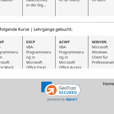
in der Dig...
 folgende Kurse | Lehrgänge gebucht:
WP
EXCP
ACWP
WIN10N
-
VBA-
VBA-
Microsoft 
grammieru
Programmieru
Programmieru
Windows 
n 
ng in 
ng in 
Client für 
osoft 
Microsoft 
Microsoft 
Professional
ice Word
Office Excel
Office Access
Hom