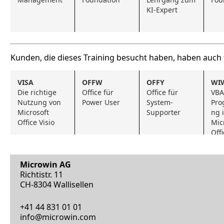
KI-Expert
Kunden, die dieses Training besucht haben, haben auch
VISA
OFFW
OFFY
WI
Die richtige 
Office für 
Office für 
VBA
Nutzung von 
Power User
System-
Pro
Microsoft 
Supporter
ng i
Office Visio
Micr
Off
Microwin AG
Richtistr. 11
CH-8304 Wallisellen
+41 44 831 01 01
info@microwin.com