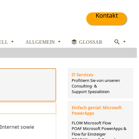
Kontakt



ELL
ALLGEMEIN

GLOSSAR

IT Services
Profitiern Sie von unseren
Consulting- &
Support Spezialisten
Einfach genial: Microsoft
PowerApps
FLOW Microsoft Flow
 Internet sowie
POAF Microsoft PowerApps &
Flow für Einsteiger