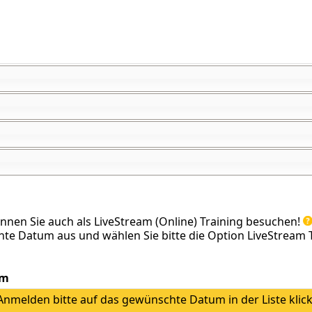
önnen Sie auch als LiveStream (Online) Training besuchen!
te Datum aus und wählen Sie bitte die Option LiveStream T
um
nmelden bitte auf das gewünschte Datum in der Liste klic