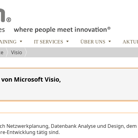



RAINING
IT SERVICES
ÜBER UNS
AKTU
ce
Visio
von Microsoft Visio,
ereich Netzwerkplanung, Datenbank Analyse und Design, dem
e-Entwicklung tätig sind.