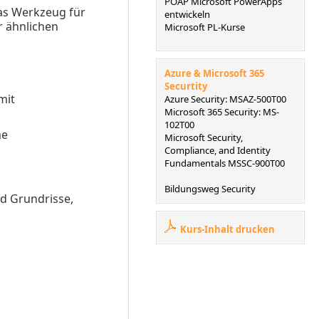
POAP Microsoft PowerApps
das Werkzeug für
entwickeln
r ähnlichen
Microsoft PL-Kurse
Azure & Microsoft 365
Securtity
mit
Azure Security: MSAZ-500T00
Microsoft 365 Security: MS-
102T00
me
Microsoft Security,
Compliance, and Identity
Fundamentals MSSC-900T00
Bildungsweg Security
nd Grundrisse,
Kurs-Inhalt drucken