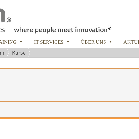



RAINING
IT SERVICES
ÜBER UNS
AKTU
am
Kurse