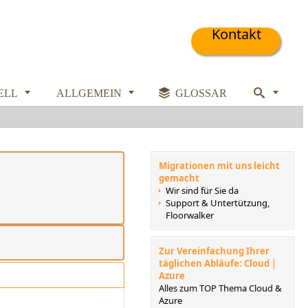
Kontakt



ELL
ALLGEMEIN

GLOSSAR

Migrationen mit uns leicht
gemacht
Wir sind für Sie da
Support & Untertützung,
Floorwalker
Zur Vereinfachung Ihrer
täglichen Abläufe: Cloud |
Azure
Alles zum TOP Thema Cloud &
Azure