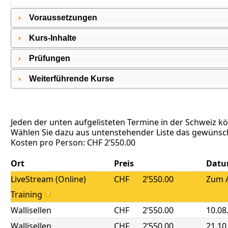
Voraussetzungen
Kurs-Inhalte
Prüfungen
Weiterführende Kurse
Jeden der unten aufgelisteten Termine in der Schweiz k
Wählen Sie dazu aus untenstehender Liste das gewünsch
Kosten pro Person: CHF 2’550.00
Ort
Preis
Dat
LiveStream (Online)
CHF
2’550.00
Zum A
Training
Wallisellen
CHF
2’550.00
10.08
Wallisellen
CHF
2’550.00
21.10