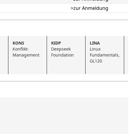
>zur Anmeldung
KONS
KIDP
LINA
KI
Konflikt-
Deepseek 
Linux 
Bu
Management
Foundation
Fundamentals, 
Le
GL120
KI