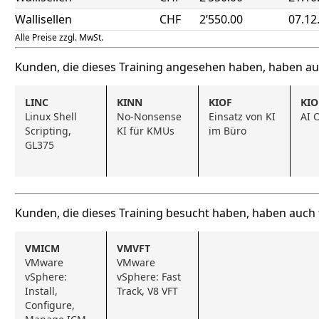
Wallisellen
CHF
2’550.00
07.12
Alle Preise zzgl. MwSt.
Kunden, die dieses Training angesehen haben, haben a
LINC
KINN
KIOF
KIO
Linux Shell 
No-Nonsense 
Einsatz von KI 
AI 
Scripting, 
KI für KMUs
im Büro
GL375
Kunden, die dieses Training besucht haben, haben auch
VMICM
VMVFT
VMware 
VMware 
vSphere: 
vSphere: Fast 
Install, 
Track, V8 VFT
Configure, 