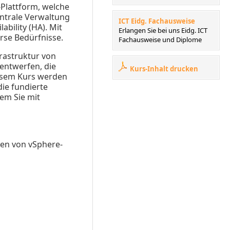
-Plattform, welche
entrale Verwaltung
ICT Eidg. Fachausweise
bility (HA). Mit
Erlangen Sie bei uns Eidg. ICT
erse Bedürfnisse.
Fachausweise und Diplome
frastruktur von
entwerfen, die
Kurs-Inhalt drucken
diesem Kurs werden
die fundierte
em Sie mit
len von vSphere-