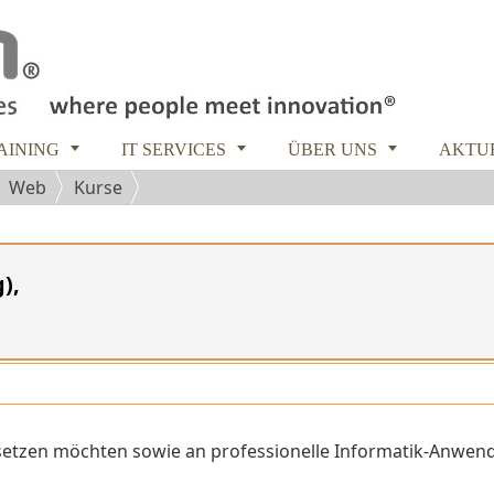



RAINING
IT SERVICES
ÜBER UNS
AKTU
 | Web
Kurse
),
insetzen möchten sowie an professionelle Informatik-Anwend