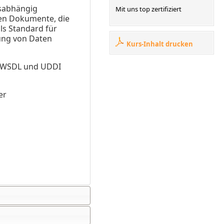
gsabhängig
Mit uns top zertifiziert
en Dokumente, die
ls Standard für
ung von Daten
Kurs-Inhalt drucken
P, WSDL und UDDI
er