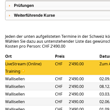
Prüfungen
Weiterführende Kurse
Jeden der unten aufgelisteten Termine in der Schweiz k
Wählen Sie dazu aus untenstehender Liste das gewünsch
Kosten pro Person: CHF 2’490.00
Ort
Preis
Dat
LiveStream (Online)
CHF
2’490.00
Zum A
Training
Wallisellen
CHF
2’490.00
02.09
Wallisellen
CHF
2’490.00
08.12
Wallisellen
CHF
2’490.00
03.03
Wallisellen
CHF
2’490.00
02.06
Wallisellen
CHF
2’490.00
01.09