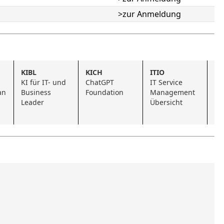
>zur Anmeldung
KIBL
KICH
ITIO
KI
KI für IT- und 
ChatGPT 
IT Service 
De
an
Business 
Foundation
Management 
Fo
Leader
Übersicht