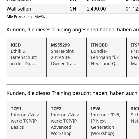
Wallisellen
CHF
2’490.00
01.12
Alle Preise zzgl. MwSt.
Kunden, die dieses Training angesehen haben, haben a
KIED
MS55299
ITNQBD
ITS
Ethik & 
SharePoint 
Bundle-
Prax
Datenschutz 
2019 Site 
Lehrgang für 
Serv
in der Dig...
Owner Tra...
Neu- und Q...
Ma
Kunden, die dieses Training besucht haben, haben auch
TCP1
TCP2
IPV6
SIC
Internet/Netz
Internet/Netz
Internet: IPv6, 
Sich
werk: TCP/IP 
werk: TCP/IP 
IP Next 
Net
Basics
Advanced 
Generation 
Workshop
(Workshop)