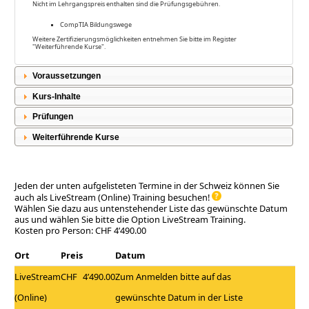
Nicht im Lehrgangspreis enthalten sind die Prüfungsgebühren.
CompTIA Bildungswege
Weitere Zertifizierungsmöglichkeiten entnehmen Sie bitte im Register
"Weiterführende Kurse".
Voraussetzungen
Kurs-Inhalte
Prüfungen
Weiterführende Kurse
Jeden der unten aufgelisteten Termine in der Schweiz können Sie
auch als LiveStream (Online) Training besuchen!
Wählen Sie dazu aus untenstehender Liste das gewünschte Datum
aus und wählen Sie bitte die Option LiveStream Training.
Kosten pro Person: CHF 4’490.00
Ort
Preis
Datum
LiveStream
CHF
4’490.00
Zum Anmelden bitte auf das
(Online)
gewünschte Datum in der Liste