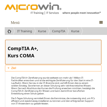
Menü

IT Training
Kurse
CompTIA
Kurse
CompTIA A+
,
Kurs COMA
Ziel
Die CompTIA A+ Zertifizierung wurde weltweit von mehr als 1 Million IT-
Fachkräften erworben und ist die wichtigste Zertifizierung für den Start in eine IT-
Laufbahn. Wenn Sie neu in der IT-Branche sind, verhilft Ihnen dies zu einem ​
soliden Einstieg. ​Sie erlernen an dieser Schulung sehr viel theoretisches Wissen.
Wenn Sie nach Abschluss des Kurses die Prüfung erwerben möchten, bestätigt die
CompTIA A+ Zertifizierung Ihr Wissen und kann damit Ihrer beruflichen
Entwicklung einen Schub geben.
Die 5-Tages-Schulung vermittelt Ihnen die Kenntnisse, die notwendig sind, um PCs
effizient und zweckmässig installieren zu können und den erfolgreichen Support
von IT-Anwendern zu gewährleisten.