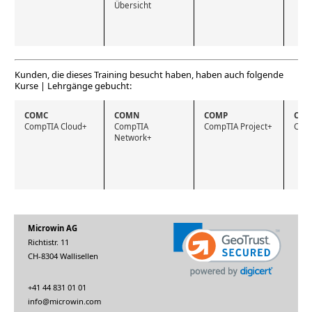
Übersicht
Kunden, die dieses Training besucht haben, haben auch folgende
Kurse | Lehrgänge gebucht:
COMC
COMN
COMP
COM
CompTIA Cloud+
CompTIA 
CompTIA Project+
Comp
Network+
Microwin AG
Richtistr. 11
CH-8304 Wallisellen
+41 44 831 01 01
info@microwin.com