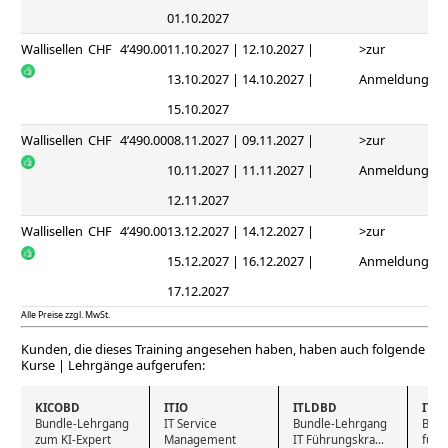
01.10.2027
Wallisellen
CHF
4’490.00
11.10.2027 | 12.10.2027 |
>zur
13.10.2027 | 14.10.2027 |
Anmeldung
15.10.2027
Wallisellen
CHF
4’490.00
08.11.2027 | 09.11.2027 |
>zur
10.11.2027 | 11.11.2027 |
Anmeldung
12.11.2027
Wallisellen
CHF
4’490.00
13.12.2027 | 14.12.2027 |
>zur
15.12.2027 | 16.12.2027 |
Anmeldung
17.12.2027
Alle Preise zzgl. MwSt.
Kunden, die dieses Training angesehen haben, haben auch folgende
Kurse | Lehrgänge aufgerufen:
KICOBD
ITIO
ITLDBD
ITN
Bundle-Lehrgang 
IT Service 
Bundle-Lehrgang 
Bund
zum KI-Expert
Management 
IT Führungskra...
für 