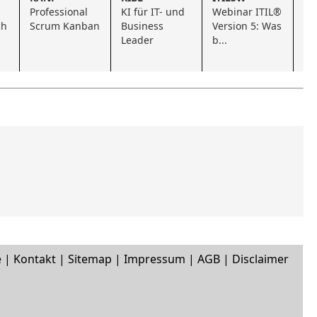
Professional 
KI für IT- und 
Webinar ITIL® 
Bu
ch
Scrum Kanban
Business 
Version 5: Was 
Le
Leader
b...
KI
e
|
Kontakt
|
Sitemap
|
Impressum
|
AGB
|
Disclaimer