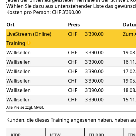
Wählen Sie dazu aus untenstehender Liste das gewünsch
Kosten pro Person: CHF 3’390.00
Ort
Preis
Dat
LiveStream (Online)
CHF
3’390.00
Zum A
Training
Wallisellen
CHF
3’390.00
19.08
Wallisellen
CHF
3’390.00
16.11
Wallisellen
CHF
3’390.00
17.02
Wallisellen
CHF
3’390.00
19.05
Wallisellen
CHF
3’390.00
18.08
Wallisellen
CHF
3’390.00
15.11
Alle Preise zzgl. MwSt.
Kunden, die dieses Training angesehen haben, haben a
KIDP
ICTW
ITLDBD
IT