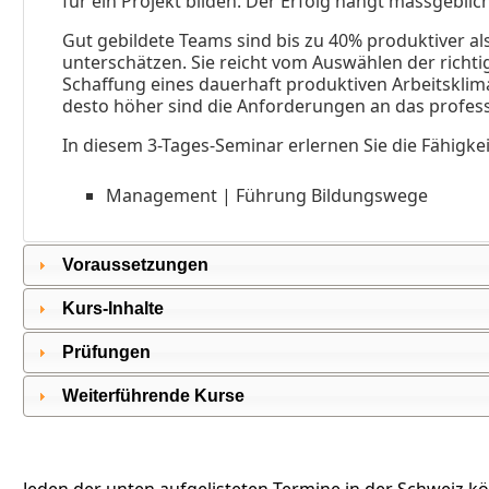
für ein Projekt bilden. Der Erfolg hängt massgebli
Gut gebildete Teams sind bis zu 40% produktiver al
unterschätzen. Sie reicht vom Auswählen der richt
Schaffung eines dauerhaft produktiven Arbeitsklima
desto höher sind die Anforderungen an das profe
In diesem 3-Tages-Seminar erlernen Sie die Fähigke
Management | Führung Bildungswege
Voraussetzungen
Kurs-Inhalte
Prüfungen
Weiterführende Kurse
Jeden der unten aufgelisteten Termine in der Schweiz k