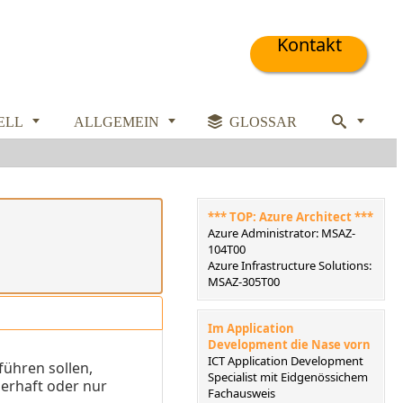
Kontakt



ELL
ALLGEMEIN

GLOSSAR

*** TOP: Azure Architect ***
Azure Administrator: MSAZ-
104T00
Azure Infrastructure Solutions:
MSAZ-305T00
Im Application
Development die Nase vorn
ICT Application Development
ühren sollen,
Specialist mit Eidgenössichem
uerhaft oder nur
Fachausweis