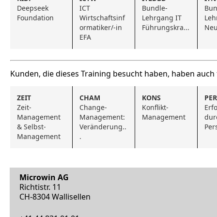
Deepseek 
ICT 
Bundle-
Bun
Foundation
Wirtschaftsinf
Lehrgang IT 
Leh
ormatiker/-in 
Führungskra...
Neu
EFA
Kunden, die dieses Training besucht haben, haben auch
ZEIT
CHAM
KONS
PER
Zeit-
Change-
Konflikt-
Erfo
Management 
Management: 
Management
dur
& Selbst-
Veränderung..
Per
Management
.
Microwin AG
Richtistr. 11
CH-8304 Wallisellen