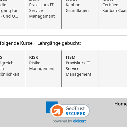
dle-
Praxiskurs IT 
Kanban 
Certified 
rgang für 
Service 
Grundlagen
Kanban Coa
- und Q...
Management
 folgende Kurse | Lehrgänge gebucht:
S
RISK
ITSM
lgreich 
Risiko-
Praxiskurs IT 
ch 
Management
Service 
sönlichkeit
Management
Hom