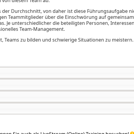
ch von diesem Team ab.
s der Durchschnitt, von daher ist diese Führungsaufgabe ni
igen Teammitglieder über die Einschwörung auf gemeinsame
s. Je unterschiedlicher die beteiligten Personen, Interesse
ssionelles Team-Management.
it, Teams zu bilden und schwierige Situationen zu meistern.
önnen Sie auch als LiveStream (Online) Training besuchen!