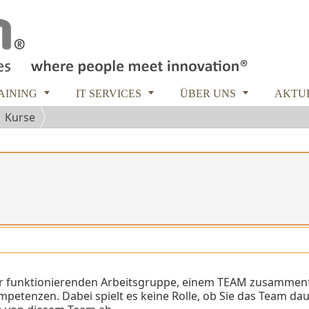



RAINING
IT SERVICES
ÜBER UNS
AKTU
Kurse
ner funktionierenden Arbeitsgruppe, einem TEAM zusammenf
ompetenzen. Dabei spielt es keine Rolle, ob Sie das Team da